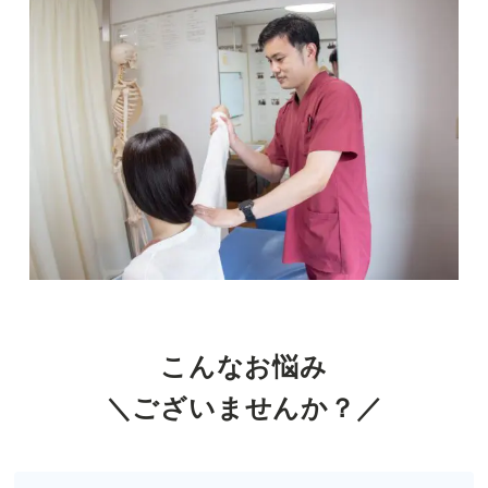
得
意
な
整
体
院
こんなお悩み
＼ございませんか？／