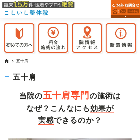
目
Skip
Skip
Skip
目
黒
to
to
to
黒
駅
primary
main
primary
駅
で
navigation
content
sidebar
の
か
整
ら
体
徒
な
歩
ら
こ
3
五十肩
home
chevron_right
し
分
い
で
五十肩
し
腰
整
体
痛
五十肩専門
当院の
の施術は
院
や
膝
なぜ？こんなにも
効果が
関
実感
できるのか？
節
痛
が