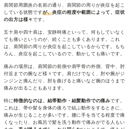
肩関節周囲炎の名前の通り、肩関節の周りが炎症を起こ
している状態です
が、
炎症の程度や範囲によって、症状
の出方は様々
です。
五十肩や四十肩は、安静時痛といって、何もしていなく
ても痛いというのが、続くことも多くあります。これ
は、肩関節の周りが炎症を起こしているからです。もち
ろん、炎症を起こしているので、動かしても痛いです。
痛みの場所は、肩関節の前側や肩甲骨の外側、背中、肘
付近までの腕など様々です。肩だけでなく、肘や腕がジ
ンジンと痛んだり、肘を曲げると痛いなど腕のほうまで
痛みが出ることもあります。
特に
特徴的なのは、結帯動作・結髪動作での痛み
です。
これは、帯や髪を身体の後ろで結ぶ動作をするときに、
痛みが生じることが多いです。腰に手を当てる程度で痛
くなったり、お風呂で髪を洗う動作で痛みがでる人もい