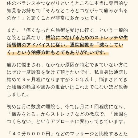
体のバランスやつながりというところに本当に専門的な
知見をお持ちで「そんなところとつながって痛みが出る
のか！」と驚くことが非常に多かったです。
また、「痛くなったら施術を受けに行く」という一般的
な院とは異なり、
根治につなげるためのストレッチや生
活習慣のアドバイスに従い、通院回数を「減らしてい
く」という治療方針もとてもありがたいです。
痛みに悩まされ、なかなか原因が特定できていない方に
はぜひ一度診察を受けて頂きたいです。私自身は通院し
始めて９ヶ月程になりますが２０年以上、悩まされてき
た腰痛の頻度や痛みの度合いはこれまでにないほど改善
しました。
初めは月に数度の通院も、今では月に１回程度になり、
「痛みをとる」からストレッチなどの徹底で、「原因を
つくらない」というアプローチに変わってきています。
「４０分５０００円」などのマッサージと比較するとた