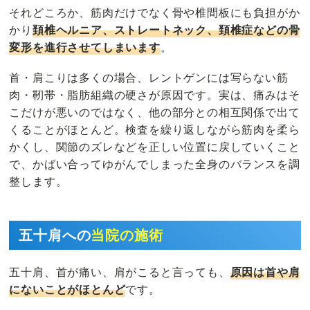
それどころか、筋肉だけでなく骨や椎間板にも負担がか
かり
頚椎ヘルニア、ストレートネック、頚椎症などの骨
変形を進行させてしまいます
。
首・肩こりは多くの場合、レントゲンには写らない筋
肉・靭帯・脂肪組織の硬さが原因です。実は、痛みはそ
こだけが悪いのではなく、他の部分との相互関係で出て
くることがほとんど。検査を繰り返しながら筋肉を柔ら
かくし、関節のズレなどを正しい位置に戻していくこと
で、かばい合ってゆがんでしまった全身のバランスを調
整します。
五十肩への
当院の施術
五十肩、首が痛い、肩がこると言っても、
原因は首や肩
にないことがほとんど
です。